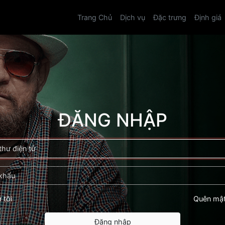
Trang Chủ
Dịch vụ
Đặc trưng
Định giá
ĐĂNG NHẬP
 tôi
Quên mật
Đăng nhập